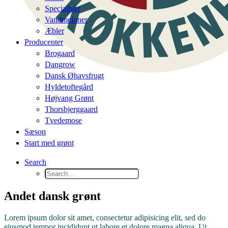
Specialbær
Vandmeloner
Æbler
Producenter
Brogaard
Dangrow
Dansk Øhavsfrugt
Hyldetoftegård
Højvang Grønt
Thorsbjerggaard
Tvedemose
Sæson
Start med grønt
Search
Andet dansk grønt
Lorem ipsum dolor sit amet, consectetur adipisicing elit, sed do
eiusmod tempor incididunt ut labore et dolore magna aliqua. Ut