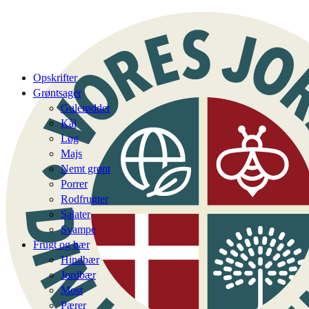
Opskrifter
Grøntsager
Gulerødder
Kål
Løg
Majs
Nemt grønt
Porrer
Rodfrugter
Salater
Svampe
Frugt og bær
Hindbær
Jordbær
Most
Pærer