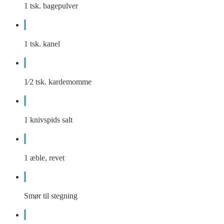
1
tsk.
bagepulver
1
tsk.
kanel
1⁄2
tsk.
kardemomme
1
knivspids
salt
1
æble, revet
Smør til stegning