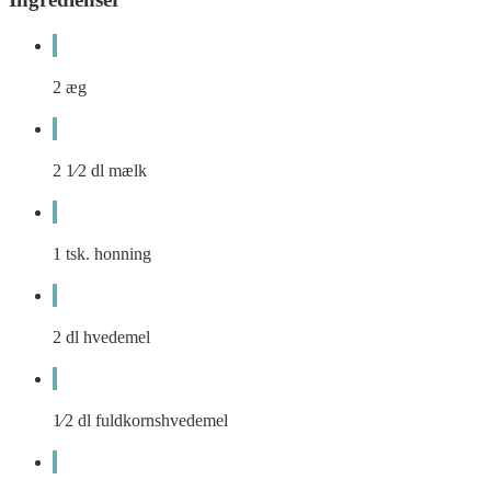
2
æg
2 1⁄2
dl
mælk
1
tsk.
honning
2
dl
hvedemel
1⁄2
dl
fuldkornshvedemel