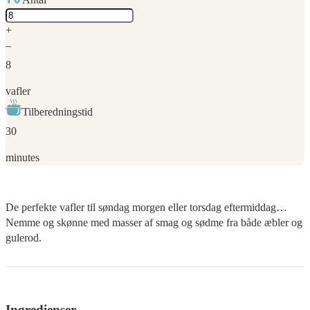
Adjust
servings
+
–
8
vafler
Tilberedningstid
30
minutes
De perfekte vafler til søndag morgen eller torsdag eftermiddag…
Nemme og skønne med masser af smag og sødme fra både æbler og
gulerod.
Ingredienser