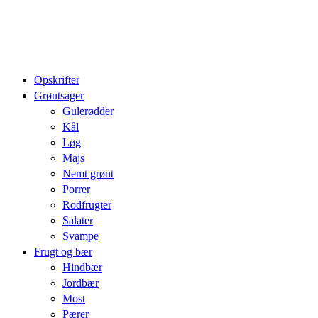
Opskrifter
Grøntsager
Gulerødder
Kål
Løg
Majs
Nemt grønt
Porrer
Rodfrugter
Salater
Svampe
Frugt og bær
Hindbær
Jordbær
Most
Pærer