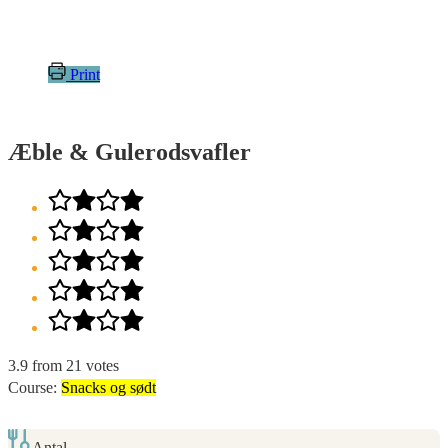
Print
Æble & Gulerodsvafler
3.9
from
21
votes
Course:
Snacks og sødt
Antal