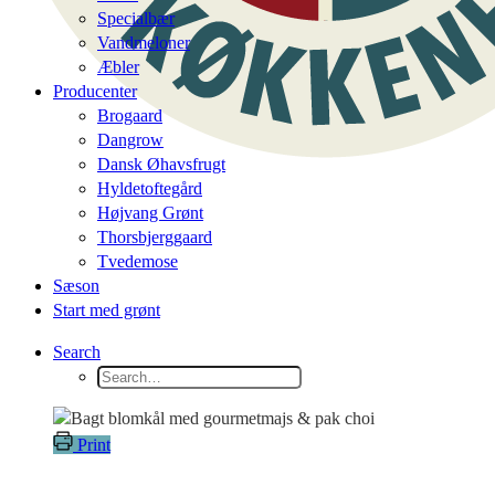
Specialbær
Vandmeloner
Æbler
Producenter
Brogaard
Dangrow
Dansk Øhavsfrugt
Hyldetoftegård
Højvang Grønt
Thorsbjerggaard
Tvedemose
Sæson
Start med grønt
Search
Print