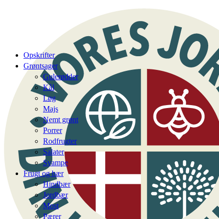
Opskrifter
Grøntsager
Gulerødder
Kål
Løg
Majs
Nemt grønt
Porrer
Rodfrugter
Salater
Svampe
Frugt og bær
Hindbær
Jordbær
Most
Pærer