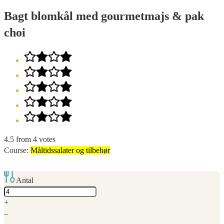
Bagt blomkål med gourmetmajs & pak
choi
4.5
from
4
votes
Course:
Måltidssalater og tilbehør
Antal
Adjust
servings
+
–