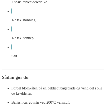
2
spsk.
æblecidereddike
1/2
tsk.
honning
1/2
tsk.
sennep
Salt
Sådan gør du
Fordel blomkålen på en beklædt bageplade og vend det i olie
og krydderier.
Bages i ca. 20 min ved 200°C varmluft.