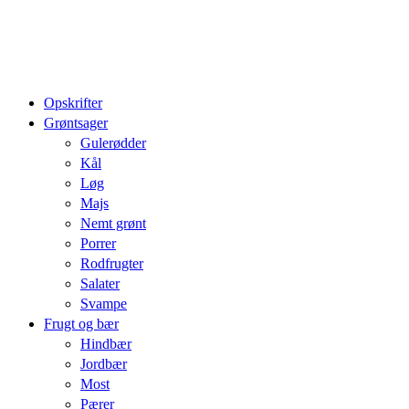
Opskrifter
Grøntsager
Gulerødder
Kål
Løg
Majs
Nemt grønt
Porrer
Rodfrugter
Salater
Svampe
Frugt og bær
Hindbær
Jordbær
Most
Pærer