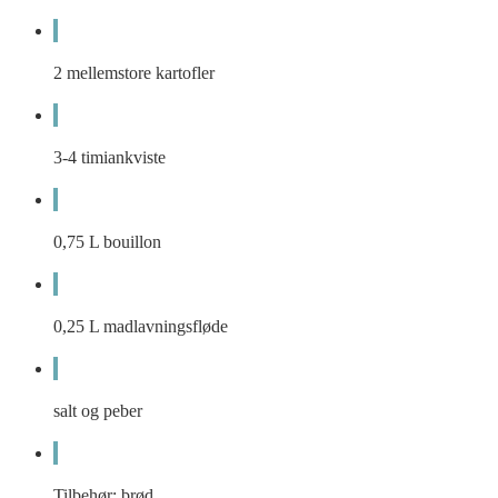
2
mellemstore kartofler
3-4
timiankviste
0,75
L
bouillon
0,25
L
madlavningsfløde
salt og peber
Tilbehør: brød