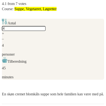
4.1
from
7
votes
Course:
Suppe, Vegetarret, Løgretter
Antal
Adjust
servings
+
–
4
personer
Tilberedning
45
minutes
En skøn cremet blomkåls suppe som hele familien kan være med på.