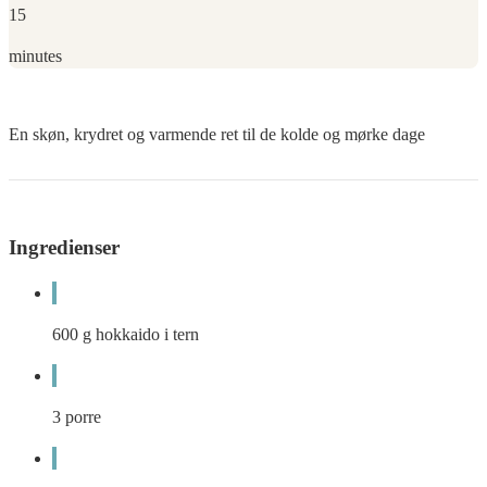
15
minutes
En skøn, krydret og varmende ret til de kolde og mørke dage
Ingredienser
600
g
hokkaido i tern
3
porre