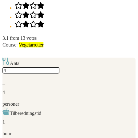
3.1
from
13
votes
Course:
Vegetarretter
Antal
Adjust
servings
+
–
4
personer
Tilberedningstid
1
hour