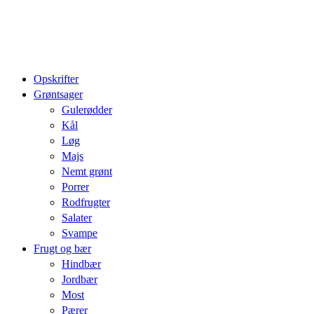
Opskrifter
Grøntsager
Gulerødder
Kål
Løg
Majs
Nemt grønt
Porrer
Rodfrugter
Salater
Svampe
Frugt og bær
Hindbær
Jordbær
Most
Pærer