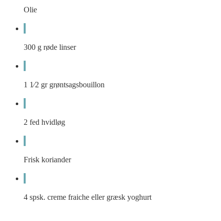
Olie
300
g
røde linser
1 1⁄2
gr
grøntsagsbouillon
2
fed
hvidløg
Frisk koriander
4
spsk.
creme fraiche eller græsk yoghurt