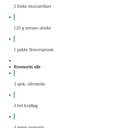
2
friske mozzarellaer
120
g
serrano skinke
1
pakke
flowersprouts
Rosmarin olie
3
spsk.
olivenolie
3
fed
hvidløg
4
grene
rosmarin