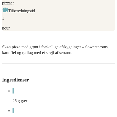
pizzaer
Tilberedningstid
1
hour
Skøn pizza med grønt i forskellige afskygninger – flowersprouts,
kartoffel og rødløg med et strejf af serrano.
Ingredienser
25
g
gær