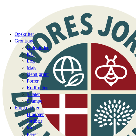
Opskrifter
Grøntsager
Gulerødder
Kål
Løg
Majs
Nemt grønt
Porrer
Rodfrugter
Salater
Svampe
Frugt og bær
Hindbær
Jordbær
Most
Pærer