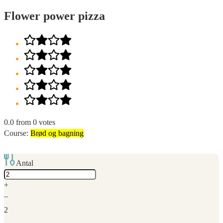
Flower power pizza
0.0
from
0
votes
Course:
Brød og bagning
Antal
Adjust
servings
+
–
2