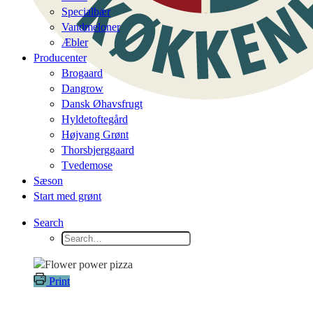
Specialbær
Vandmeloner
Æbler
Producenter
Brogaard
Dangrow
Dansk Øhavsfrugt
Hyldetoftegård
Højvang Grønt
Thorsbjerggaard
Tvedemose
Sæson
Start med grønt
Search
Print