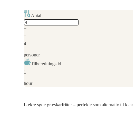
Antal
Adjust
servings
+
–
4
personer
Tilberedningstid
1
hour
Lækre søde græskarfritter – perfekte som alternativ til k