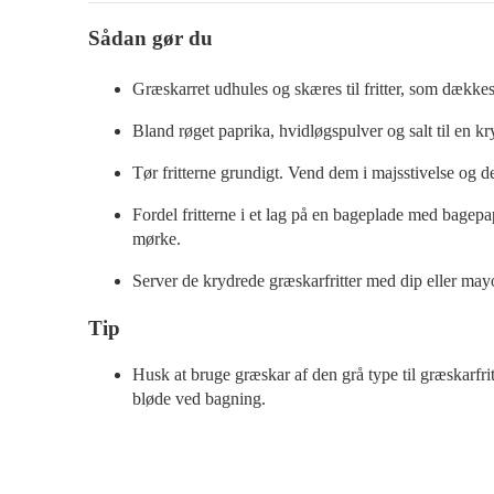
Sådan gør du
Græskarret udhules og skæres til fritter, som dække
Bland røget paprika, hvidløgspulver og salt til en k
Tør fritterne grundigt. Vend dem i majsstivelse og d
Fordel fritterne i et lag på en bageplade med bagep
mørke.
Server de krydrede græskarfritter med dip eller may
Tip
Husk at bruge græskar af den grå type til græskarfri
bløde ved bagning.