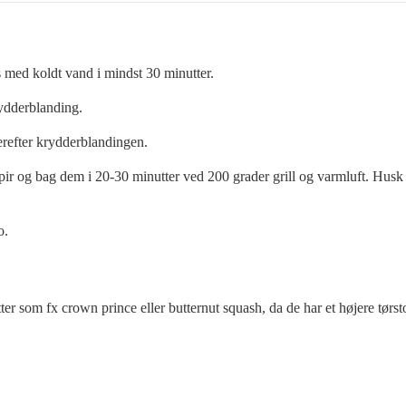
s med koldt vand i mindst 30 minutter.
rydderblanding.
erefter krydderblandingen.
apir og bag dem i 20-30 minutter ved 200 grader grill og varmluft. Husk
o.
tter som fx crown prince eller butternut squash, da de har et højere tørs