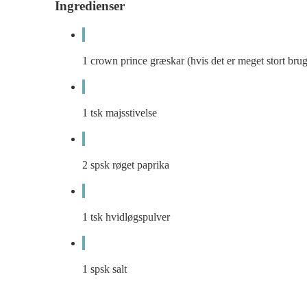
Ingredienser
1
crown prince græskar (hvis det er meget stort bru
1
tsk
majsstivelse
2
spsk
røget paprika
1
tsk
hvidløgspulver
1
spsk
salt