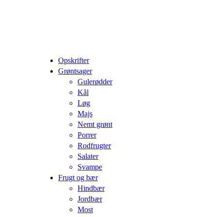
Opskrifter
Grøntsager
Gulerødder
Kål
Løg
Majs
Nemt grønt
Porrer
Rodfrugter
Salater
Svampe
Frugt og bær
Hindbær
Jordbær
Most