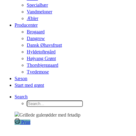
Specialbær
Vandmeloner
Æbler
Producenter
Brogaard
Dangrow
Dansk Øhavsfrugt
Hyldetoftegård
Højvang Grønt
Thorsbjerggaard
Tvedemose
Sæson
Start med grønt
Search
Print