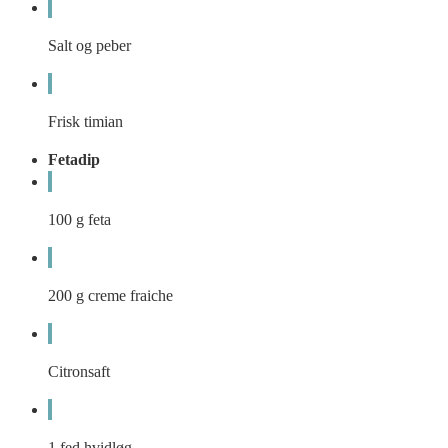
Salt og peber
Frisk timian
Fetadip
100
g
feta
200
g
creme fraiche
Citronsaft
1
fed
hvidløg