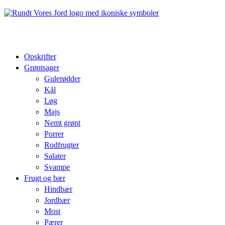
Opskrifter
Grøntsager
Gulerødder
Kål
Løg
Majs
Nemt grønt
Porrer
Rodfrugter
Salater
Svampe
Frugt og bær
Hindbær
Jordbær
Most
Pærer