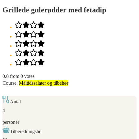
Grillede gulerødder med fetadip
0.0
from
0
votes
Course:
Måltidssalater og tilbehør
Antal
4
personer
Tilberedningstid