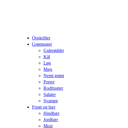
Opskrifter
Grøntsager
Gulerødder
Kål
Løg
Majs
Nemt grønt
Porrer
Rodfrugter
Salater
Svampe
Frugt og bær
Hindbær
Jordbær
Most