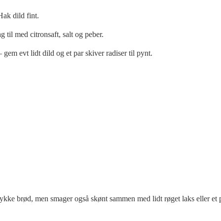
ak dild fint.
til med citronsaft, salt og peber.
m evt lidt dild og et par skiver radiser til pynt.
stykke brød, men smager også skønt sammen med lidt røget laks eller et 