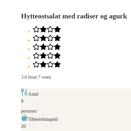
Hytteostsalat med radiser og agurk
3.0
from
7
votes
Antal
8
personer
Tilberedningstid
20