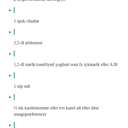
1 spsk chiafrø
2,5 dl æblemost
1,5 dl mælk/vand/tynd yoghurt som fx tykmælk eller A38
1 nip salt
½ tsk kardemomme eller evt kanel alt efter dine
smagspræferencer