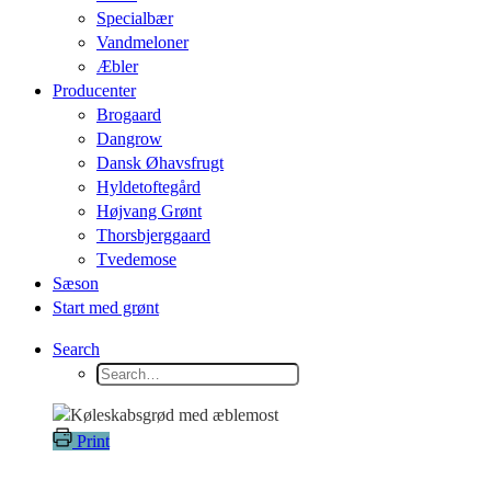
Specialbær
Vandmeloner
Æbler
Producenter
Brogaard
Dangrow
Dansk Øhavsfrugt
Hyldetoftegård
Højvang Grønt
Thorsbjerggaard
Tvedemose
Sæson
Start med grønt
Search
Print