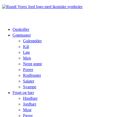
Opskrifter
Grøntsager
Gulerødder
Kål
Løg
Majs
Nemt grønt
Porrer
Rodfrugter
Salater
Svampe
Frugt og bær
Hindbær
Jordbær
Most
Pærer