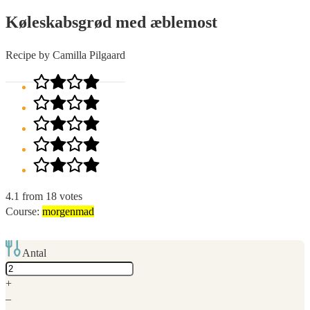
Køleskabsgrød med æblemost
Recipe by Camilla Pilgaard
4.1
from
18
votes
Course:
morgenmad
Antal
Adjust
servings
+
–