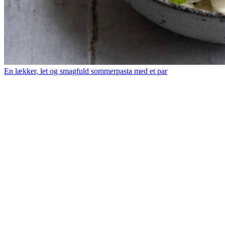
En lækker, let og smagfuld sommerpasta med et par