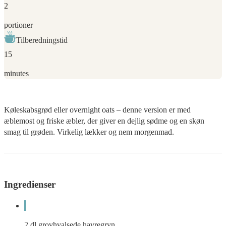
2
portioner
Tilberedningstid
15
minutes
Køleskabsgrød eller overnight oats – denne version er med
æblemost og friske æbler, der giver en dejlig sødme og en skøn
smag til grøden. Virkelig lækker og nem morgenmad.
Ingredienser
2
dl
grovhvalsede havregryn