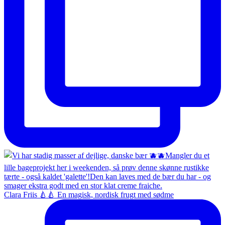
Clara Friis 🍐🍐 En magisk, nordisk frugt med sødme