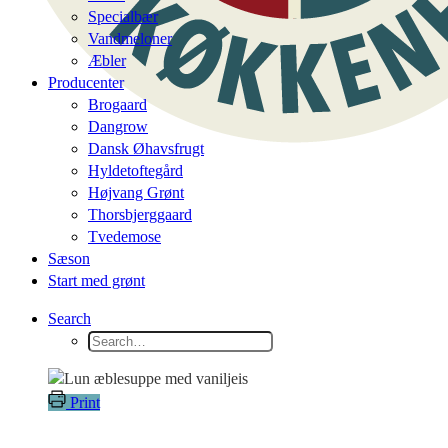
Specialbær
Vandmeloner
Æbler
Producenter
Brogaard
Dangrow
Dansk Øhavsfrugt
Hyldetoftegård
Højvang Grønt
Thorsbjerggaard
Tvedemose
Sæson
Start med grønt
Search
Print