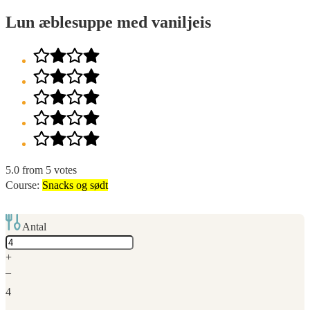
Lun æblesuppe med vaniljeis
5.0
from
5
votes
Course:
Snacks og sødt
Antal
Adjust
servings
+
–
4