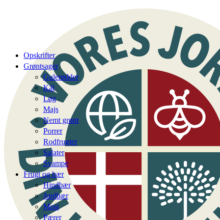
Opskrifter
Grøntsager
Gulerødder
Kål
Løg
Majs
Nemt grønt
Porrer
Rodfrugter
Salater
Svampe
Frugt og bær
Hindbær
Jordbær
Most
Pærer