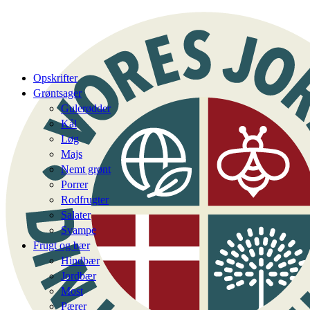
Opskrifter
Grøntsager
Gulerødder
Kål
Løg
Majs
Nemt grønt
Porrer
Rodfrugter
Salater
Svampe
Frugt og bær
Hindbær
Jordbær
Most
Pærer