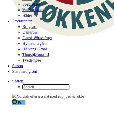
Specialbær
Vandmeloner
Æbler
Producenter
Brogaard
Dangrow
Dansk Øhavsfrugt
Hyldetoftegård
Højvang Grønt
Thorsbjerggaard
Tvedemose
Sæson
Start med grønt
Search
Print