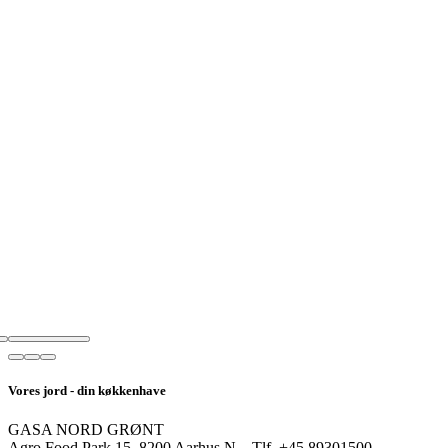
Vores jord - din køkkenhave
GASA NORD GRØNT
Agro Food Park 15, 8200 Aarhus N – Tlf. +45 89301500