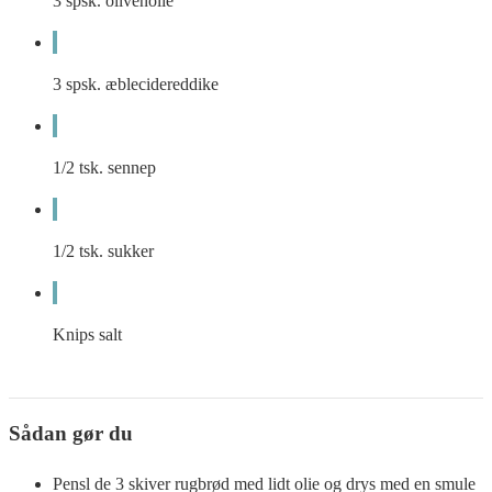
3
spsk.
olivenolie
3
spsk.
æblecidereddike
1/2
tsk.
sennep
1/2
tsk.
sukker
Knips salt
Sådan gør du
Pensl de 3 skiver rugbrød med lidt olie og drys med en smule