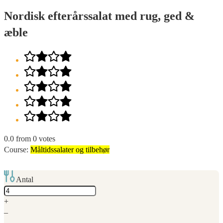
Nordisk efterårssalat med rug, ged &
æble
0.0
from
0
votes
Course:
Måltidssalater og tilbehør
Antal
Adjust
servings
+
–