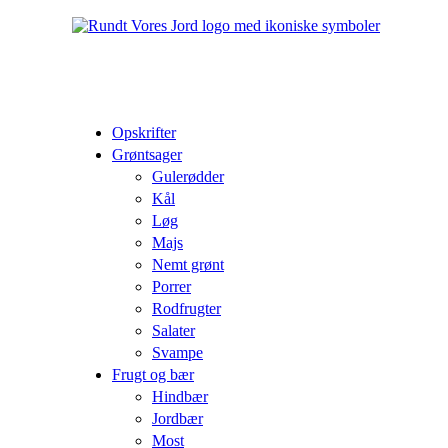
Opskrifter
Grøntsager
Gulerødder
Kål
Løg
Majs
Nemt grønt
Porrer
Rodfrugter
Salater
Svampe
Frugt og bær
Hindbær
Jordbær
Most