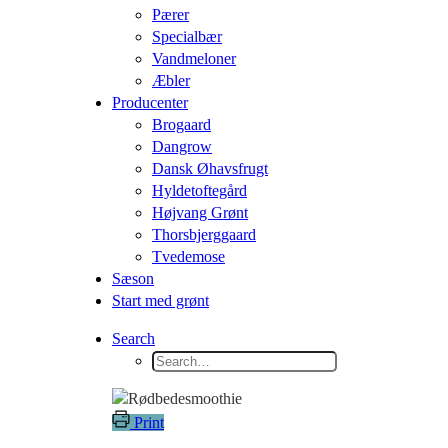
Pærer
Specialbær
Vandmeloner
Æbler
Producenter
Brogaard
Dangrow
Dansk Øhavsfrugt
Hyldetoftegård
Højvang Grønt
Thorsbjerggaard
Tvedemose
Sæson
Start med grønt
Search
Print