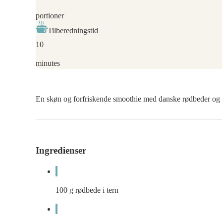
portioner
Tilberedningstid
10
minutes
En skøn og forfriskende smoothie med danske rødbeder og f
Ingredienser
100
g
rødbede i tern