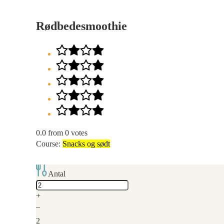
Rødbedesmoothie
0.0
from
0
votes
Course:
Snacks og sødt
Antal
Adjust
servings
+
–
2