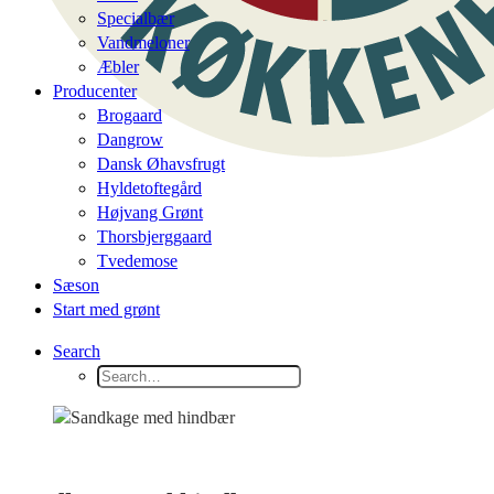
Specialbær
Vandmeloner
Æbler
Producenter
Brogaard
Dangrow
Dansk Øhavsfrugt
Hyldetoftegård
Højvang Grønt
Thorsbjerggaard
Tvedemose
Sæson
Start med grønt
Search