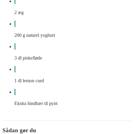
2
æg
200
g
naturel yoghurt
3
dl
piskefløde
1
dl
lemon curd
Ekstra hindbær til pynt
Sådan gør du