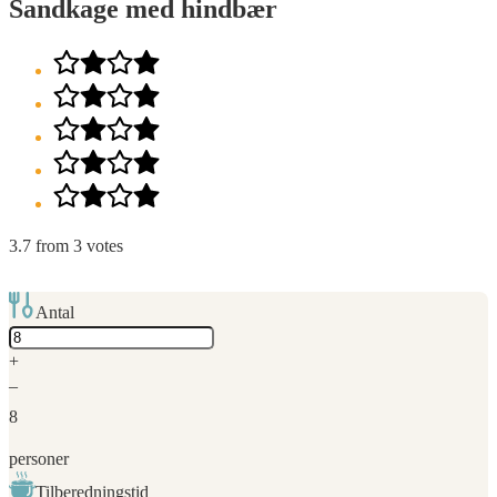
Sandkage med hindbær
3.7
from
3
votes
Antal
Adjust
servings
+
–
8
personer
Tilberedningstid