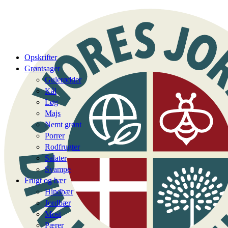
Opskrifter
Grøntsager
Gulerødder
Kål
Løg
Majs
Nemt grønt
Porrer
Rodfrugter
Salater
Svampe
Frugt og bær
Hindbær
Jordbær
Most
Pærer