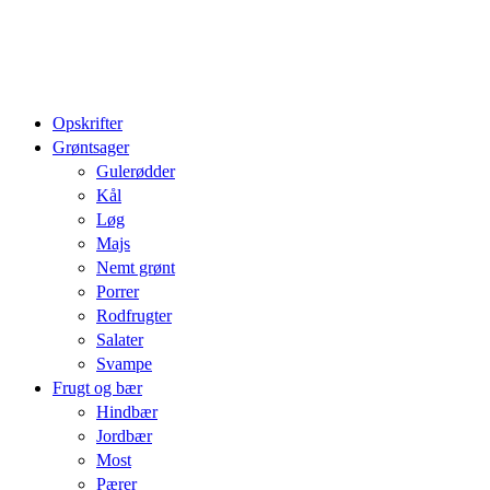
Opskrifter
Grøntsager
Gulerødder
Kål
Løg
Majs
Nemt grønt
Porrer
Rodfrugter
Salater
Svampe
Frugt og bær
Hindbær
Jordbær
Most
Pærer