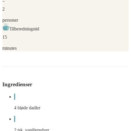
–
2
personer
Tilberedningstid
15
minutes
Ingredienser
4
bløde dadler
2
tsk.
vaniljepulver