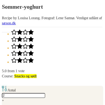
Sommer-yoghurt
Recipe by Louisa Lorang. Fotograf: Lene Samsø. Venligst udlånt af
sæson.dk
5.0
from
1
vote
Course:
Snacks og sødt
Antal
Adjust
servings
+