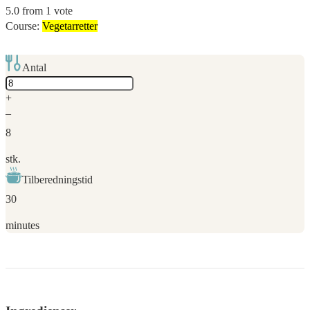
5.0
from
1
vote
Course:
Vegetarretter
Antal
Adjust
servings
+
–
8
stk.
Tilberedningstid
30
minutes