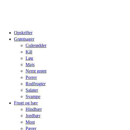
Opskrifter
Grøntsager
Gulerødder
Kål
Løg
Majs
Nemt grønt
Porrer
Rodfrugter
Salater
Svampe
Frugt og bær
Hindbær
Jordbær
Most
Pærer