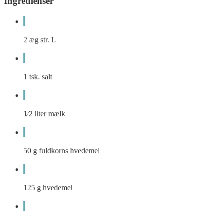
Ingredienser
2
æg str. L
1
tsk.
salt
1⁄2
liter
mælk
50
g
fuldkorns hvedemel
125
g
hvedemel