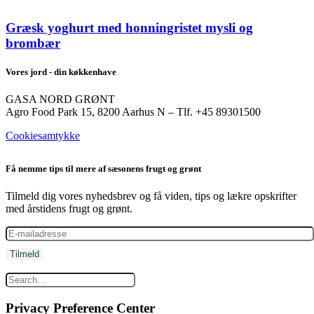
Græsk yoghurt med honningristet mysli og
brombær
Vores jord - din køkkenhave
GASA NORD GRØNT
Agro Food Park 15, 8200 Aarhus N – Tlf. +45 89301500
Cookiesamtykke
Få nemme tips til mere af sæsonens frugt og grønt
Tilmeld dig vores nyhedsbrev og få viden, tips og lækre opskrifter
med årstidens frugt og grønt.
Privacy Preference Center