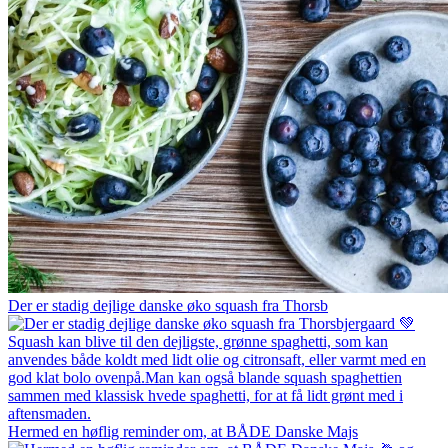
Der er stadig dejlige danske øko squash fra Thorsb
Hermed en høflig reminder om, at BÅDE Danske Majs