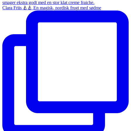
Clara Friis 🍐🍐 En magisk, nordisk frugt med sødme