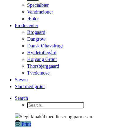
Specialbær
Vandmeloner
Æbler
Producenter
Brogaard
Dangrow
Dansk Øhavsfrugt
Hyldetoftegård
Højvang Grønt
Thorsbjerggaard
Tvedemose
Sæson
Start med grønt
Search
Print