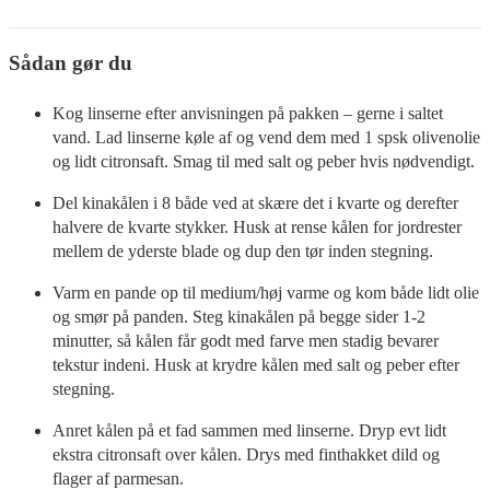
Sådan gør du
Kog linserne efter anvisningen på pakken – gerne i saltet
vand. Lad linserne køle af og vend dem med 1 spsk olivenolie
og lidt citronsaft. Smag til med salt og peber hvis nødvendigt.
Del kinakålen i 8 både ved at skære det i kvarte og derefter
halvere de kvarte stykker. Husk at rense kålen for jordrester
mellem de yderste blade og dup den tør inden stegning.
Varm en pande op til medium/høj varme og kom både lidt olie
og smør på panden. Steg kinakålen på begge sider 1-2
minutter, så kålen får godt med farve men stadig bevarer
tekstur indeni. Husk at krydre kålen med salt og peber efter
stegning.
Anret kålen på et fad sammen med linserne. Dryp evt lidt
ekstra citronsaft over kålen. Drys med finthakket dild og
flager af parmesan.