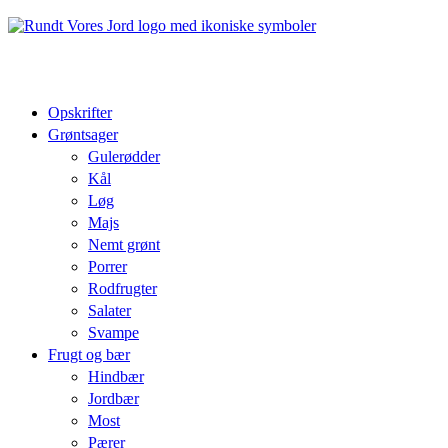
Opskrifter
Grøntsager
Gulerødder
Kål
Løg
Majs
Nemt grønt
Porrer
Rodfrugter
Salater
Svampe
Frugt og bær
Hindbær
Jordbær
Most
Pærer