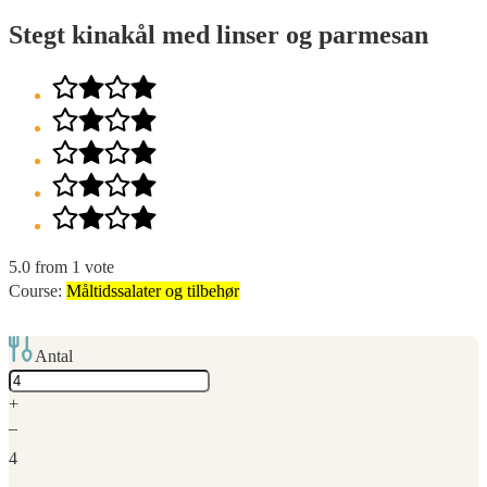
Stegt kinakål med linser og parmesan
5.0
from
1
vote
Course:
Måltidssalater og tilbehør
Antal
Adjust
servings
+
–
4