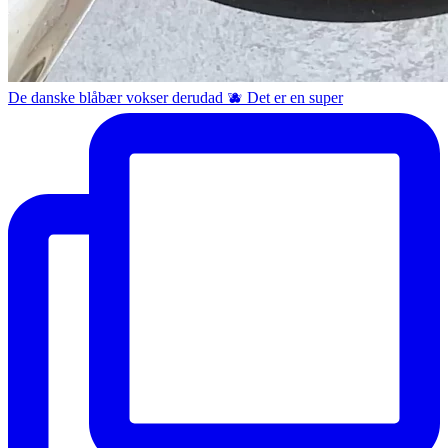
De danske blåbær vokser derudad 🫐 Det er en super