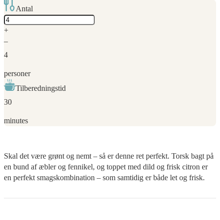
Antal
Adjust
servings
+
–
4
personer
Tilberedningstid
30
minutes
Skal det være grønt og nemt – så er denne ret perfekt. Torsk bagt på
en bund af æbler og fennikel, og toppet med dild og frisk citron er
en perfekt smagskombination – som samtidig er både let og frisk.