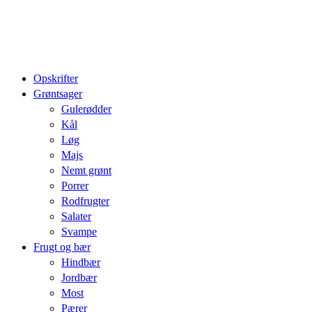
Opskrifter
Grøntsager
Gulerødder
Kål
Løg
Majs
Nemt grønt
Porrer
Rodfrugter
Salater
Svampe
Frugt og bær
Hindbær
Jordbær
Most
Pærer