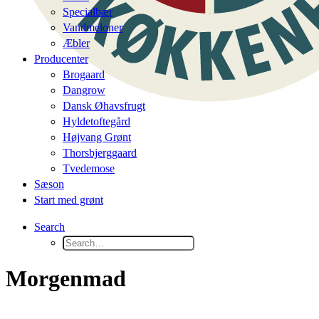
Specialbær
Vandmeloner
Æbler
Producenter
Brogaard
Dangrow
Dansk Øhavsfrugt
Hyldetoftegård
Højvang Grønt
Thorsbjerggaard
Tvedemose
Sæson
Start med grønt
Search
Morgenmad