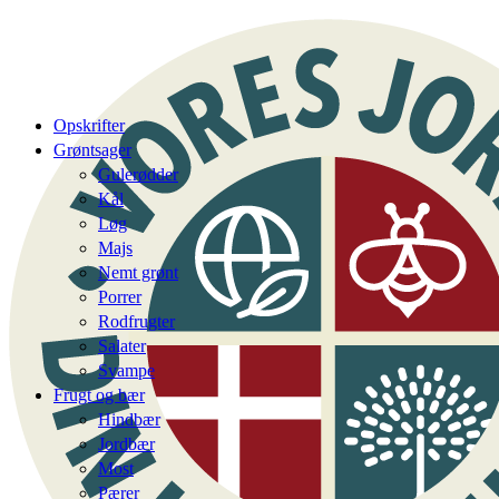
Opskrifter
Grøntsager
Gulerødder
Kål
Løg
Majs
Nemt grønt
Porrer
Rodfrugter
Salater
Svampe
Frugt og bær
Hindbær
Jordbær
Most
Pærer