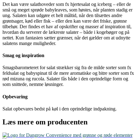
Det kan være salathoveder som fx hjertesalat og iceberg – eller de
små og meget sprøde babyleaves, som høstes, når planten stadig er
ung. Salaten kan udgøre et helt måltid, når den tilsættes andre
grøntsager, kød eller fisk – eller den kan være det friske, grønne
tilbehør. Der findes et hav af opskrifter og masser af inspiration til,
hvordan du serverer de lækreste salater – både i kogebøger og på
nettet. Kun fantasien sætter grænser, når det gælder om at udnytte
salatens mange muligheder.
Smag og inspiration
Smagsbarometeret for salat strækker sig fra de milde sorter som fx
feldsalat og babyspinat til de mere aromatiske og bitre sorter som fx
rød mizuna og rucola. Salater fås både i den oprindelige form og
som snittede, nemme løsninger.
Opbevaring
Salat opbevares bedst på køl i den oprindelige indpakning.
Læs mere om producenten