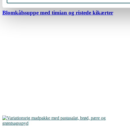
Blomkålssuppe med timian og ristede kikærter