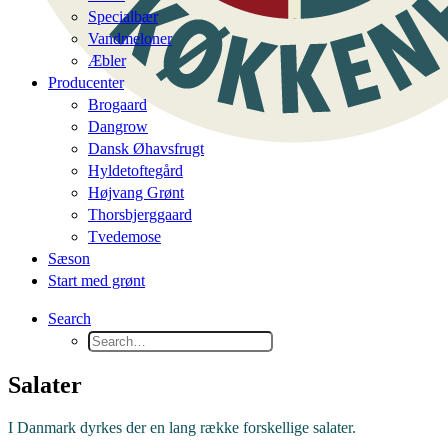
Specialbær
Vandmeloner
Æbler
Producenter
Brogaard
Dangrow
Dansk Øhavsfrugt
Hyldetoftegård
Højvang Grønt
Thorsbjerggaard
Tvedemose
Sæson
Start med grønt
Search
Salater
I Danmark dyrkes der en lang række forskellige salater.